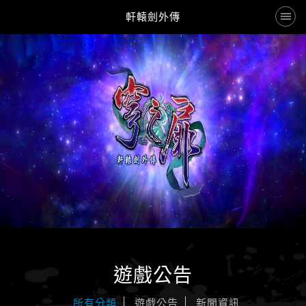
軒轅劍外傳
遊戲公告
遊戲介紹
人物介紹
遊戲特色
下載更新
GO
前往購買
歷代作品列表
遊戲公告
所有分類
遊戲公告
新聞資訊