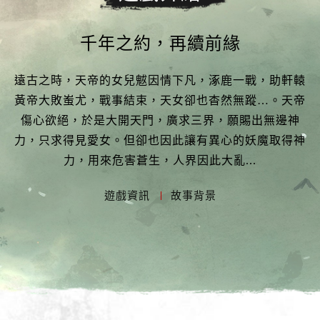
千年之約，再續前緣
遠古之時，天帝的女兒魃因情下凡，涿鹿一戰，助軒轅
黃帝大敗蚩尤，戰事結束，天女卻也杳然無蹤…。天帝
傷心欲絕，於是大開天門，廣求三界，願賜出無邊神
力，只求得見愛女。但卻也因此讓有異心的妖魔取得神
力，用來危害蒼生，人界因此大亂...
遊戲資訊
故事背景