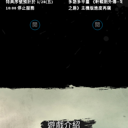
特典序號預計於 1/28(五)
多語多平臺 《軒轅劍外傳─穹
10:00 停止服務
之扉》主機版進度再窺
遊戲介紹