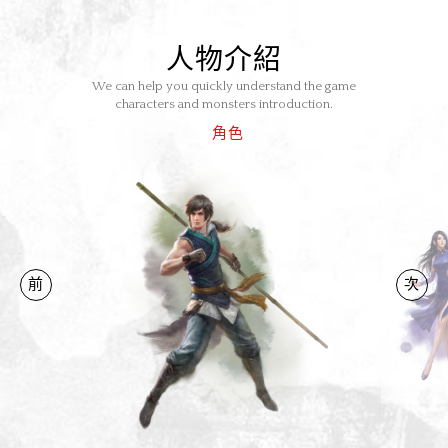
人物介紹
We can help you quickly understand the game
characters and monsters introduction.
角色
前
次