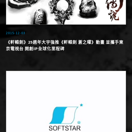
2015-12-03
《軒轅劍》25週年大宇強推《軒轅劍 蒼之曜》動畫 並攜手東
京電視台 開創IP全球化里程碑