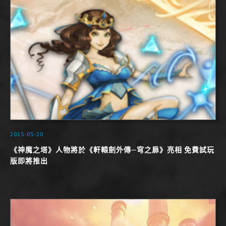
2015-05-20
《神魔之塔》人物將於《軒轅劍外傳─穹之扉》亮相 免費試玩
版即將推出