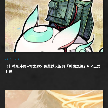
2015-06-01
《軒轅劍外傳─穹之扉》免費試玩版與「神魔之篇」DLC正式
上線