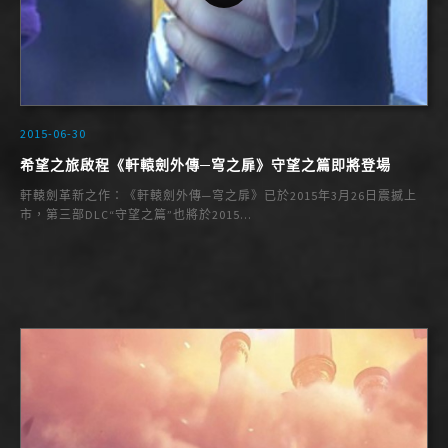
2015-06-30
希望之旅啟程《軒轅劍外傳─穹之扉》守望之篇即將登場
軒轅劍革新之作：《軒轅劍外傳─穹之扉》已於2015年3月26日震撼上
市，第三部DLC“守望之篇”也將於2015...