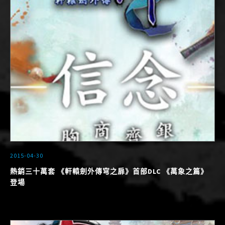
2015-04-30
熱銷三十萬套 《軒轅劍外傳穹之扉》首部DLC 《萬象之篇》
登場