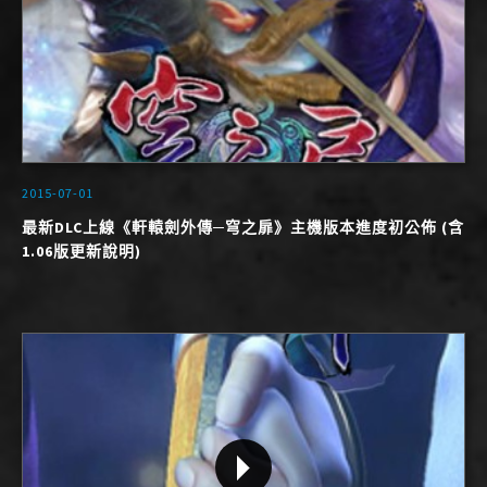
2015-07-01
最新DLC上線《軒轅劍外傳─穹之扉》主機版本進度初公佈 (含
1.06版更新說明)